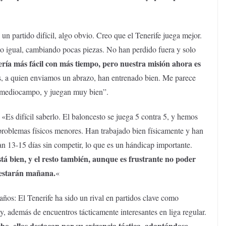
n partido difícil, algo obvio. Creo que el Tenerife juega mejor.
o igual, cambiando pocas piezas. No han perdido fuera y solo
ería más fácil con más tiempo, pero nuestra misión ahora es
s, a quien enviamos un abrazo, han entrenado bien. Me parece
l mediocampo, y juegan muy bien”.
Es difícil saberlo. El baloncesto se juega 5 contra 5, y hemos
 problemas físicos menores. Han trabajado bien físicamente y han
an 13-15 días sin competir, lo que es un hándicap importante.
tá bien, y el resto también, aunque es frustrante no poder
 estarán mañana.
«
 años: El Tenerife ha sido un rival en partidos clave como
y, además de encuentros tácticamente interesantes en liga regular.
, ellos destacan por su exigencia táctica, adaptándose