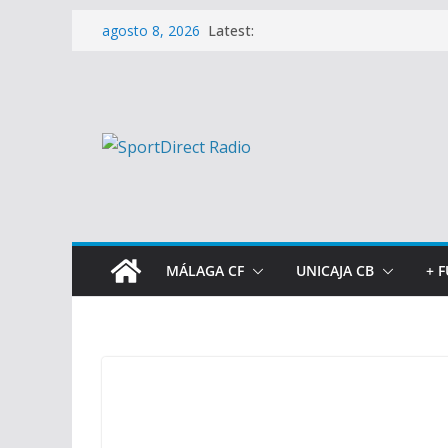
Saltar
Latest:
agosto 8, 2026
al
contenido
MÁLAGA CF
UNICAJA CB
+ 