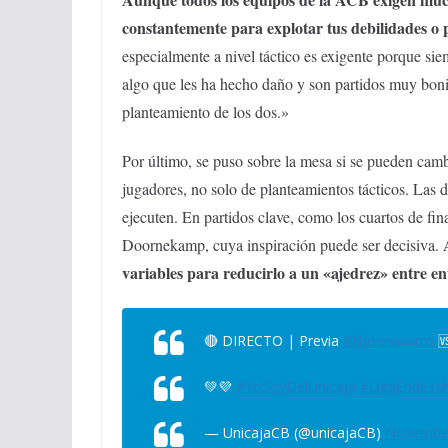
constantemente para explotar tus debilidades o 
especialmente a nivel táctico es exigente porque si
algo que les ha hecho daño y son partidos muy boni
planteamiento de los dos.»
Por último, se puso sobre la mesa si se pueden camb
jugadores, no solo de planteamientos tácticos. Las 
ejecuten. En partidos clave, como los cuartos de fi
A
Doornekamp, cuya inspiración puede ser decisiva.
variables para reducirlo a un «ajedrez» entre e
🔴 DIRECTO | Previa
@ibonnavarro

💚💜
#YoSoyDelUnicaja
#LigaEndesa
— UnicajaCB (@unicajaCB)
November