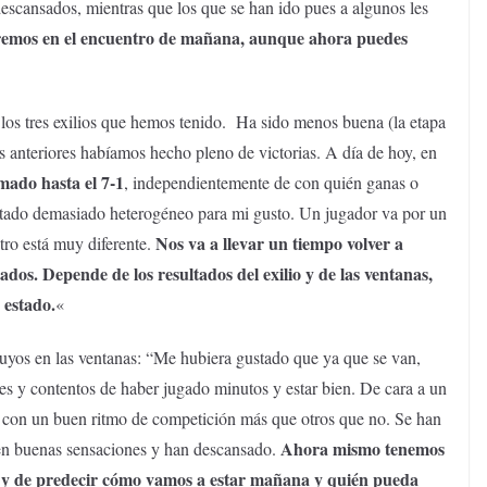
escansados, mientras que los que se han ido pues a algunos les
aremos en el encuentro de mañana, aunque ahora puedes
los tres exilios que hemos tenido. Ha sido menos buena (la etapa
 anteriores habíamos hecho pleno de victorias. A día de hoy, en
mado hasta el 7-1
, independientemente de con quién ganas o
 estado demasiado heterogéneo para mi gusto. Un jugador va por un
Nos va a llevar un tiempo volver a
otro está muy diferente.
tados. Depende de los resultados del exilio y de las ventanas,
 estado.
«
 suyos en las ventanas: “Me hubiera gustado que ya que se van,
es y contentos de haber jugado minutos y estar bien. De cara a un
os con un buen ritmo de competición más que otros que no. Se han
Ahora mismo tenemos
nen buenas sensaciones y han descansado.
 y de predecir cómo vamos a estar mañana y quién pueda