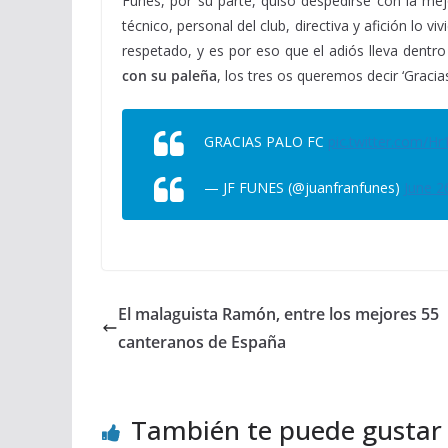
Funes, por su parte, quiso despedirse con la mej
técnico, personal del club, directiva y afición lo vi
respetado, y es por eso que el adiós lleva dentr
con su paleña
, los tres os queremos decir ‘Gracia
GRACIAS PALO FC
pic.twitter.com/H
— JF FUNES (@juanfranfunes)
June 2
El malaguista Ramón, entre los mejores 55
canteranos de España
También te puede gustar