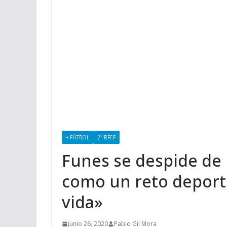
+ FÚTBOL
2ª RFEF
Funes se despide de 
como un reto deporti
vida»
junio 26, 2020
Pablo Gil Mora