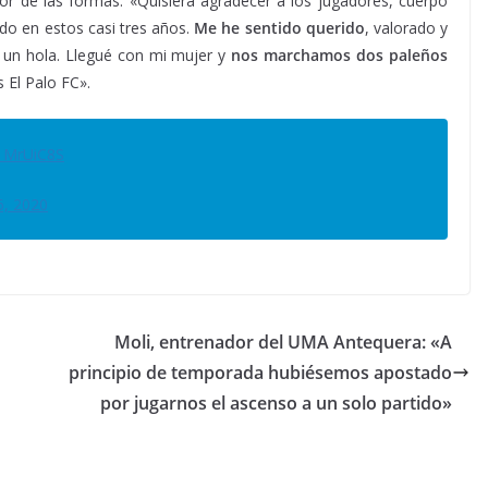
or de las formas: «Quisiera agradecer a los jugadores, cuerpo
vido en estos casi tres años.
Me he sentido querido
, valorado y
o un hola. Llegué con mi mujer y
nos marchamos dos paleños
s El Palo FC».
r1MrUiC8S
6, 2020
Moli, entrenador del UMA Antequera: «A
principio de temporada hubiésemos apostado
por jugarnos el ascenso a un solo partido»