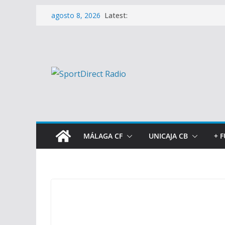
Saltar
Latest:
agosto 8, 2026
al
contenido
MÁLAGA CF
UNICAJA CB
+ 