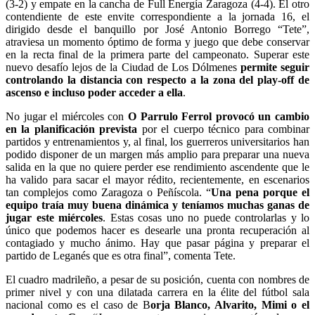
(3-2) y empate en la cancha de Full Energía Zaragoza (4-4). El otro
contendiente de este envite correspondiente a la jornada 16, el
dirigido desde el banquillo por José Antonio Borrego “Tete”,
atraviesa un momento óptimo de forma y juego que debe conservar
en la recta final de la primera parte del campeonato. Superar este
nuevo desafío lejos de la Ciudad de Los Dólmenes
permite seguir
controlando la distancia con respecto a la zona del play-off de
ascenso e incluso poder acceder a ella
.
No jugar el miércoles con
O Parrulo Ferrol provocó un cambio
en la planificación prevista
por el cuerpo técnico para combinar
partidos y entrenamientos y, al final, los guerreros universitarios han
podido disponer de un margen más amplio para preparar una nueva
salida en la que no quiere perder ese rendimiento ascendente que le
ha valido para sacar el mayor rédito, recientemente, en escenarios
tan complejos como Zaragoza o Peñíscola. “
Una pena porque el
equipo traía muy buena dinámica y teníamos muchas ganas de
jugar este miércoles
. Estas cosas uno no puede controlarlas y lo
único que podemos hacer es desearle una pronta recuperación al
contagiado y mucho ánimo. Hay que pasar página y preparar el
partido de Leganés que es otra final”, comenta Tete.
El cuadro madrileño, a pesar de su posición, cuenta con nombres de
primer nivel y con una dilatada carrera en la élite del fútbol sala
nacional como es el caso de B
orja Blanco, Alvarito, Mimi o el