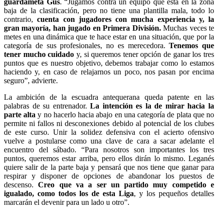
guardameta Gus
. “Jugamos contra un equipo que está en la zona
baja de la clasificación, pero no tiene una plantilla mala, todo lo
contrario,
cuenta con jugadores con mucha experiencia y, la
gran mayoría, han jugado en Primera División.
Muchas veces te
metes en una dinámica que te hace estar en una situación, que por la
categoría de sus profesionales, no es merecedora.
Tenemos que
tener mucho cuidado
y, si queremos tener opción de ganar los tres
puntos que es nuestro objetivo, debemos trabajar como lo estamos
haciendo y, en caso de relajarnos un poco, nos pasan por encima
seguro”, advierte.
La ambición de la escuadra antequerana queda patente en las
palabras de su entrenador.
La intención es la de mirar hacia la
parte alta
y no hacerlo hacia abajo en una categoría de plata que no
permite ni fallos ni desconexiones debido al potencial de los clubes
de este curso. Unir la solidez defensiva con el acierto ofensivo
vuelve a postularse como una clave de cara a sacar adelante el
encuentro del sábado. “Para nosotros son importantes los tres
puntos, queremos estar arriba, pero ellos dirán lo mismo. Leganés
quiere salir de la parte baja y pensará que nos tiene que ganar para
respirar y disponer de opciones de abandonar los puestos de
descenso.
Creo que va a ser un partido muy competido e
igualado, como todos los de esta Liga
, y los pequeños detalles
marcarán el devenir para un lado u otro”.