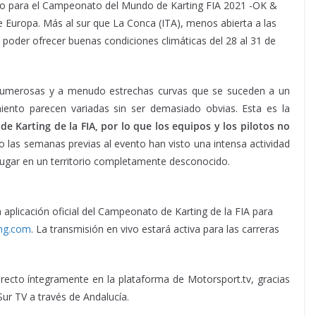
rio para el Campeonato del Mundo de Karting FIA 2021 -OK &
de Europa. Más al sur que La Conca (ITA), menos abierta a las
 poder ofrecer buenas condiciones climáticas del 28 al 31 de
us numerosas y a menudo estrechas curvas que se suceden a un
miento parecen variadas sin ser demasiado obvias. Esta es la
e Karting de la FIA, por lo que los equipos y los pilotos no
ro las semanas previas al evento han visto una intensa actividad
 lugar en un territorio completamente desconocido.
 aplicación oficial del Campeonato de Karting de la FIA para
ing.com
. La transmisión en vivo estará activa para las carreras
recto íntegramente en la plataforma de Motorsport.tv, gracias
ur TV a través de Andalucía.