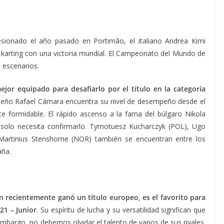
sionado el año pasado en Portimão, el italiano Andrea Kimi
el karting con una victoria mundial. El Campeonato del Mundo de
s escenarios.
ejor equipado para desafiarlo por el título en la categoría
asileño Rafael Cámara encuentra su nivel de desempeño desde el
e formidable. El rápido ascenso a la fama del búlgaro Nikola
solo necesita confirmarlo. Tymotuesz Kucharczyk (POL), Ugo
artinius Stenshorne (NOR) también se encuentran entre los
aña.
n recientemente ganó un título europeo, es el favorito para
21 – Junior
. Su espíritu de lucha y su versatilidad significan que
mbargo, no debemos olvidar el talento de varios de sus rivales.