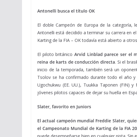
Antonelli busca el título OK
El doble Campeón de Europa de la categoría, le
Antonelli está decidido a terminar su carrera en 
Karting de la FIA – OK todavía está abierto a otro
El piloto británico
Arvid Linblad parece ser el m
reina de karts de conducción directa
. Si el br
inicio de la temporada, también será un oponent
Tsolov se ha confirmado durante todo el año y 
Ugochukwu (EE. UU.), Tuukka Taponen (FIN) y M
jóvenes pilotos capaces de dejar su huella en Esp
Slater, favorito en Juniors
El actual campeón mundial Freddie Slater, quie
el Campeonato Mundial de Karting de la FIA 20
puede desempeñarse bien en cualquier pista. Sin e