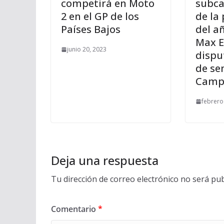
competirá en Moto
subc
2 en el GP de los
de la
Países Bajos
del a
Max E
junio 20, 2023
dispu
de se
Campi
febrero
Deja una respuesta
Tu dirección de correo electrónico no será pub
Comentario
*