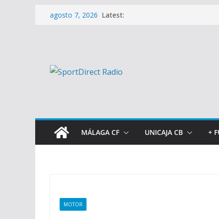
Saltar
Latest:
agosto 7, 2026
al
contenido
MÁLAGA CF
UNICAJA CB
+ 
MOTOR