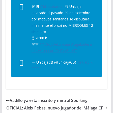
🚨 El
@bilbaobasket
🆚 Unicaja
aplazado el pasado 29 de diciembre
por motivos sanitarios se disputará
finalmente el próximo MIÉRCOLES 12
de enero
⌚ 20:00 h
💚💜
#YoSoyDelUnicaja
#LigaEndesa
pic.twitter.com/0rRVvBpo5T
— UnicajaCB (@unicajaCB)
January 7,
2022
Vadillo ya está inscrito y mira al Sporting
OFICIAL: Aleix Febas, nuevo jugador del Málaga CF