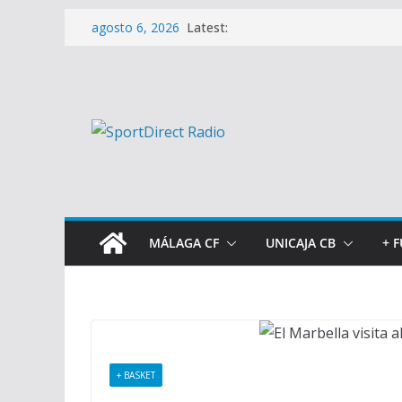
Saltar
Latest:
agosto 6, 2026
al
contenido
MÁLAGA CF
UNICAJA CB
+ 
+ BASKET