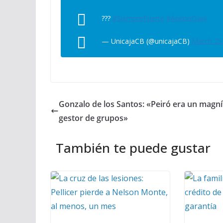
???
#SiempreFuerte
#ÁnimoDani
— UnicajaCB (@unicajaCB)
March 25
Gonzalo de los Santos: «Peiró era un magní
gestor de grupos»
También te puede gustar