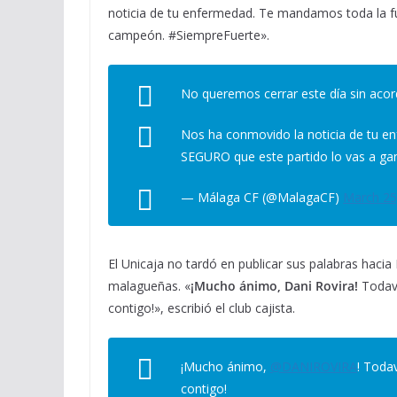
noticia de tu enfermedad. Te mandamos toda la 
campeón. #SiempreFuerte».
No queremos cerrar este día sin acor
Nos ha conmovido la noticia de tu 
SEGURO que este partido lo vas a g
— Málaga CF (@MalagaCF)
March 25
El Unicaja no tardó en publicar sus palabras haci
malagueñas. «
¡Mucho ánimo, Dani Rovira!
Todaví
contigo!», escribió el club cajista.
¡Mucho ánimo,
@DANIROVIRA
! Toda
contigo!