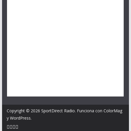
Copyright © 2026
SportDirect Radio
. Funciona con
ColorMag
y
WordPress
.