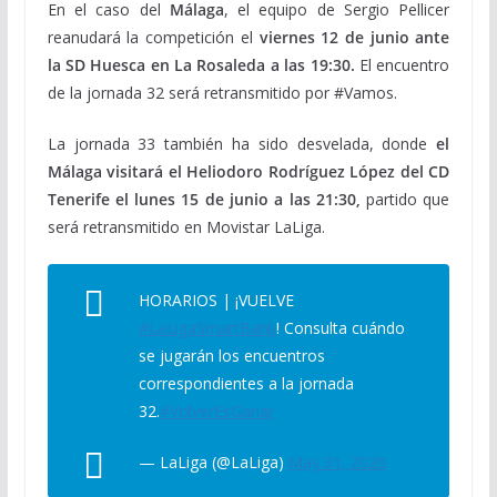
En el caso del
Málaga
, el equipo de Sergio Pellicer
reanudará la competición el
viernes 12 de junio ante
la SD Huesca en La Rosaleda a las 19:30.
El encuentro
de la jornada 32 será retransmitido por #Vamos.
La jornada 33 también ha sido desvelada, donde
el
Málaga visitará el Heliodoro Rodríguez López del CD
Tenerife el lunes 15 de junio a las 21:30,
partido que
será retransmitido en Movistar LaLiga.
HORARIOS | ¡VUELVE
#LaLigaSmartBank
! Consulta cuándo
se jugarán los encuentros
correspondientes a la jornada
32.
#VolverEsGanar
— LaLiga (@LaLiga)
May 31, 2020