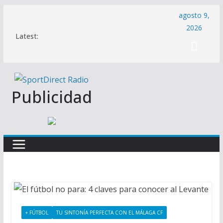
Saltar
agosto 9,
al
2026
Latest:
contenido
Publicidad
+ FÚTBOL
TU SINTONÍA PERFECTA CON EL MÁLAGA CF