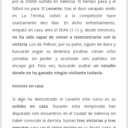
por la DANA sufrida en Valencia. El tiempo pasa y el
fútbol no para. El
Levante
, tras el duro varapalo vivido
en La Terreta, volvió a la competición hace
exactamente diez días. En dicho enfrentamiento,
empató en casa ante el Elche (1-1) y, desde entonces,
no ha sido capaz de volver a reencontrarse con la
victoria
. Los de Pellicer, por su parte, siguen de dulce y
buscarán seguir su dinámica positiva. Llevan ocho
jornadas sin perder y acumulan seis partidos sin
encajar gol. Esta vez, buscarán asaltar
un estadio
donde no ha ganado ningún visitante todavía
.
Invictos en casa
Si algo ha demostrado el Levante este curso es su
solidez en casa
. Durante esta temporada han
disputado seis encuentros en el Ciudad de Valencia sin
haber conocido la derrota. Suman
t
res victorias y tres
empates
para ser el
único invicto
en su feudo junto al