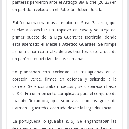
panteras perdieron ante el
Atticgo BM Elche
(20-23) en
un partido nivelado en el Pabellón Rubén Ruzafa.
Faltó una marcha más al equipo de Suso Gallardo, que
vuelve a cosechar un tropiezo en casa y se aleja del
primer puesto de la Liga Guerreras Iberdrola, donde
está asentado el
Mecalia Atlético Guardés
. Se rompe
así una dinámica al alza de tres triunfos justo antes de
un parón competitivo de dos semanas.
Se plantaban con seriedad
las malagueñas en el
corazón verde, firmes en defensa y saliendo a la
carrera. Se encontraban huecos y se disparaban hasta
el 3-0. Era un momento complicado para el conjunto de
Joaquín Rocamora, que sobrevivía con los goles de
Carmen Figueiredo, acertada desde la larga distancia.
La portuguesa lo igualaba (5-5). Se enganchaban las
ilicitanas al encuentro y empezaban a coger el tempo y