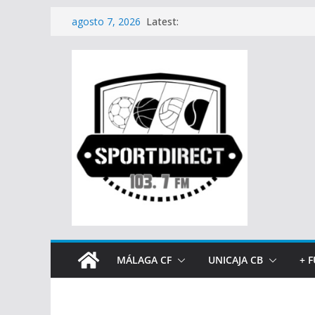
Saltar
Latest:
agosto 7, 2026
al
contenido
MÁLAGA CF
UNICAJA CB
+ 