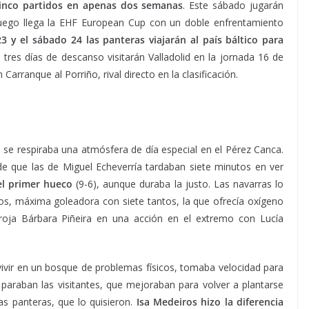
inco partidos en apenas dos semanas
. Este sábado jugarán
. Luego llega la EHF European Cup con un doble enfrentamiento
23 y el sábado 24 las panteras viajarán al país báltico para
 tres días de descanso visitarán Valladolid en la jornada 16 de
n Carranque al Porriño, rival directo en la clasificación.
 se respiraba una atmósfera de día especial en el Pérez Canca.
 de que las de Miguel Echeverría tardaban siete minutos en ver
el primer hueco
(9-6), aunque duraba la justo. Las navarras lo
ros, máxima goleadora con siete tantos, la que ofrecía oxígeno
roja Bárbara Piñeira en una acción en el extremo con Lucía
ivir en un bosque de problemas físicos, tomaba velocidad para
 paraban las visitantes, que mejoraban para volver a plantarse
as panteras, que lo quisieron.
Isa Medeiros hizo la diferencia