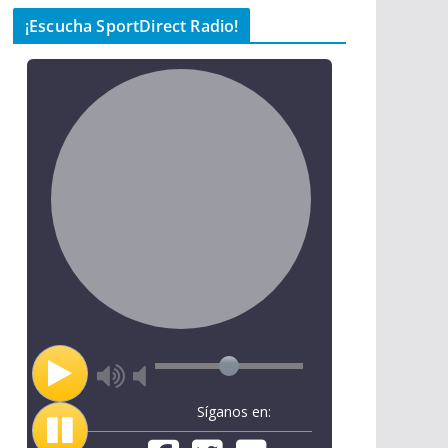
¡Escucha SportDirect Radio!
Síganos en: