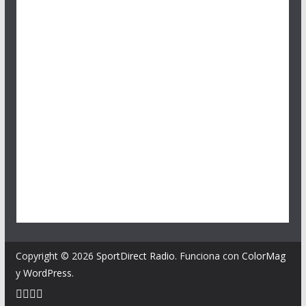
Copyright © 2026
SportDirect Radio
. Funciona con
ColorMag
y
WordPress
.