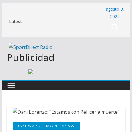
Saltar
agosto 8,
al
2026
Latest:
contenido
Publicidad
TU SINTONÍA PERFECTA CON EL MÁLAGA CF