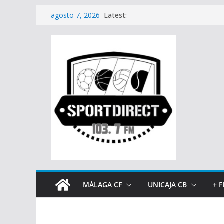
Saltar
Latest:
agosto 7, 2026
al
contenido
MÁLAGA CF
UNICAJA CB
+ 