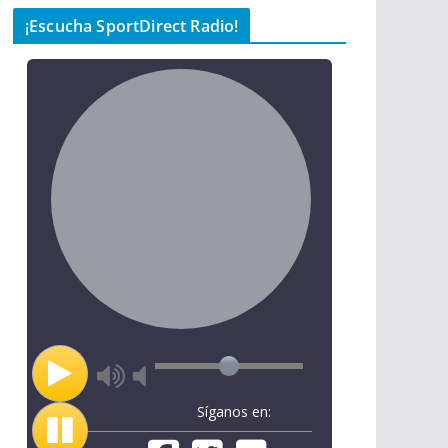
¡Escucha SportDirect Radio!
Síganos en: