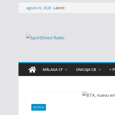
Saltar
Latest:
agosto 8, 2026
al
contenido
MÁLAGA CF
UNICAJA CB
+ 
NOTICIA