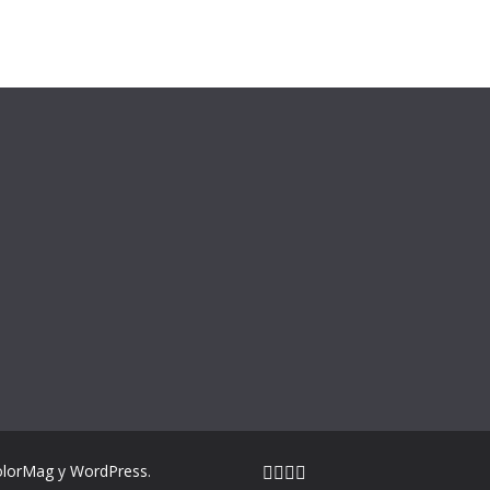
olorMag
y
WordPress
.