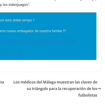
y los videojuegos”.
 con este doble tempo ?
mo nuevo embajador de nuestra familia ??
nts
#VodafoneGiants
pic.twitter.com/20bzn4Z8vV
)
June 19, 2020
sta
Los médicos del Málaga muestran las claves de
su triángulo para la recuperación de los
futbolistas