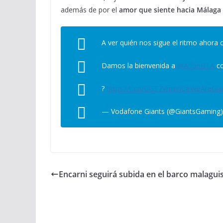
además de por el
amor que siente hacia Málaga 
A ver quién nos sigue el ritmo ahora
Damos la bienvenida a
@AlfonBTA
co
?
https://t.co/GGT7VrmYjC
#WeAreGia
— Vodafone Giants (@GiantsGaming
Encarni seguirá subida en el barco malagui