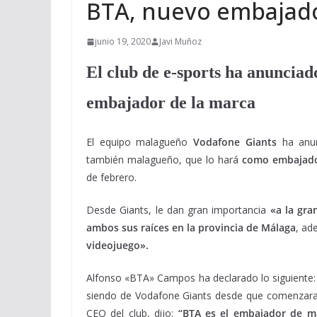
BTA, nuevo embajado
junio 19, 2020
Javi Muñoz
El club de e-sports ha anunciad
embajador de la marca
El equipo malagueño
Vodafone Giants
ha anun
también malagueño, que lo hará
como embajado
de febrero.
Desde Giants, le dan gran importancia
«a la gra
ambos sus raíces en la provincia de Málaga
, a
videojuego».
Alfonso «BTA» Campos ha declarado lo siguiente:
siendo de Vodafone Giants desde que comenzara l
CEO del club, dijo:
“BTA es el embajador de ma