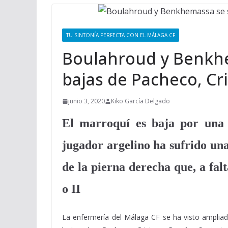
TU SINTONÍA PERFECTA CON EL MÁLAGA CF
Boulahroud y Benkhe
bajas de Pacheco, Cr
junio 3, 2020
Kiko García Delgado
El marroquí es baja por una g
jugador argelino ha sufrido un
de la pierna derecha que, a fa
o II
La enfermería del Málaga CF se ha visto amplia