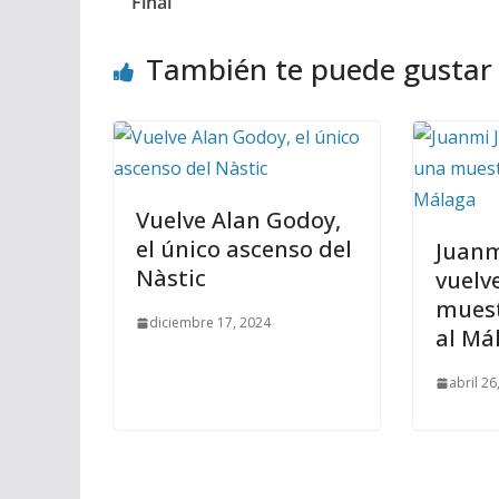
Final
También te puede gustar
Vuelve Alan Godoy,
el único ascenso del
Juanm
Nàstic
vuelv
muest
diciembre 17, 2024
al Má
abril 26