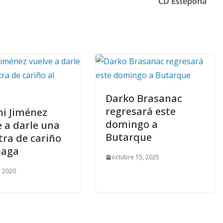
CD Estepona
Darko Brasanac
regresará este
i Jiménez
domingo a
e a darle una
Butarque
ra de cariño
laga
octubre 15, 2025
, 2020