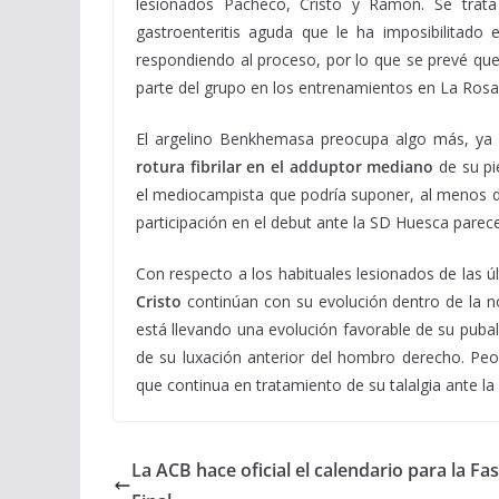
lesionados Pacheco, Cristo y Ramón. Se tra
gastroenteritis aguda que le ha imposibilitad
respondiendo al proceso, por lo que se prevé que
parte del grupo en los entrenamientos en La Rosa
El argelino Benkhemasa preocupa algo más, ya q
rotura fibrilar en el adduptor
mediano
de su pi
el mediocampista que podría suponer, al menos di
participación en el debut ante la SD Huesca parec
Con respecto a los habituales lesionados de las 
Cristo
continúan con su evolución dentro de la no
está llevando una evolución favorable de su puba
de su luxación anterior del hombro derecho. Pe
que continua en tratamiento de su talalgia ante la
La ACB hace oficial el calendario para la Fa