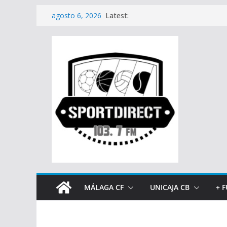
Saltar
Latest:
agosto 6, 2026
al
contenido
MÁLAGA CF
UNICAJA CB
+ 