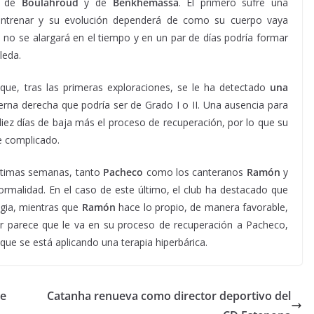
ta de
Boulahroud
y de
Benkhemassa
. El primero sufre una
o entrenar y su evolución dependerá de como su cuerpo vaya
 no se alargará en el tiempo y en un par de días podría formar
leda.
ue, tras las primeras exploraciones, se le ha detectado
una
erna derecha que podría ser de Grado I o II. Una ausencia para
ez días de baja más el proceso de recuperación, por lo que su
e complicado.
últimas semanas, tanto
Pacheco
como los canteranos
Ramón
y
rmalidad. En el caso de este último, el club ha destacado que
lgia, mientras que
Ramón
hace lo propio, de manera favorable,
or parece que le va en su proceso de recuperación a Pacheco,
 que se está aplicando una terapia hiperbárica.
se
Catanha renueva como director deportivo del