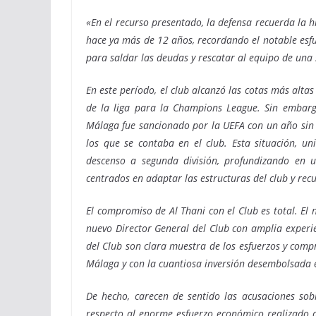
«En el recurso presentado, la defensa recuerda la h
hace ya más de 12 años, recordando el notable esfu
para saldar las deudas y rescatar al equipo de una
En este período, el club alcanzó las cotas más alta
de la liga para la Champions League. Sin embargo
Málaga fue sancionado por la UEFA con un año sin 
los que se contaba en el club. Esta situación, un
descenso a segunda división, profundizando en 
centrados en adaptar las estructuras del club y re
El compromiso de Al Thani con el Club es total. 
nuevo Director General del Club con amplia experi
del Club son clara muestra de los esfuerzos y comp
Málaga y con la cuantiosa inversión desembolsada e
De hecho, carecen de sentido las acusaciones sob
respecto al enorme esfuerzo económico realizado a