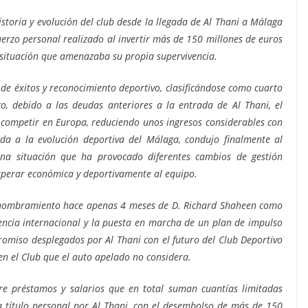
istoria y evolución del club desde la llegada de Al Thani a Málaga
erzo personal realizado al invertir más de 150 millones de euros
 situación que amenazaba su propia supervivencia.
s de éxitos y reconocimiento deportivo, clasificándose como cuarto
, debido a las deudas anteriores a la entrada de Al Thani, el
competir en Europa, reduciendo unos ingresos considerables con
ida a la evolución deportiva del Málaga, condujo finalmente al
una situación que ha provocado diferentes cambios de gestión
cuperar económica y deportivamente al equipo.
El nombramiento hace apenas 4 meses de D. Richard Shaheen como
encia internacional y la puesta en marcha de un plan de impulso
romiso desplegados por Al Thani con el futuro del Club Deportivo
n el Club que el auto apelado no considera.
re préstamos y salarios que en total suman cuantías limitadas
 título personal por Al Thani, con el desembolso de más de 150