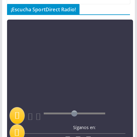
¡Escucha SportDirect Radio!
Síganos en: