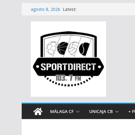
Saltar
Latest:
agosto 8, 2026
al
contenido
MÁLAGA CF
UNICAJA CB
+ 