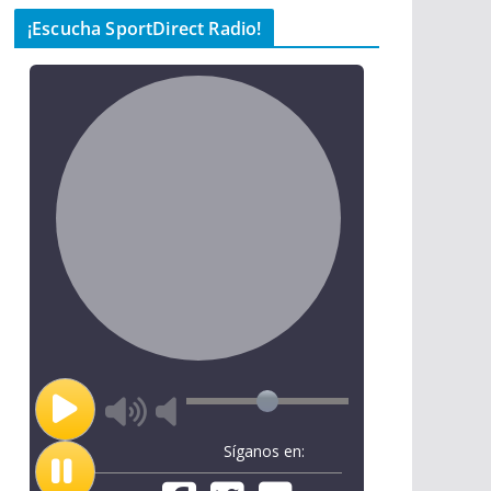
¡Escucha SportDirect Radio!
Síganos en: