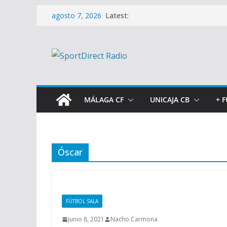
Saltar
Latest:
agosto 7, 2026
al
contenido
MÁLAGA CF
UNICAJA CB
+ 
Óscar
FÚTBOL SALA
junio 8, 2021
Nacho Carmona