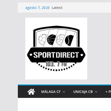
Saltar
Latest:
agosto 7, 2026
al
contenido
MÁLAGA CF
UNICAJA CB
+ 