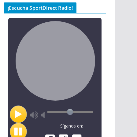
¡Escucha SportDirect Radio!
Síganos en: