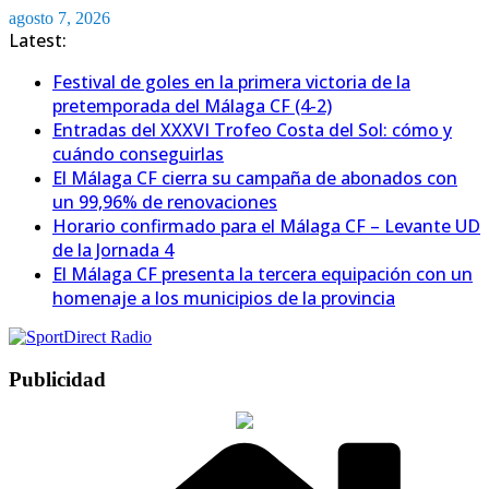
Saltar
agosto 7, 2026
al
Latest:
contenido
Festival de goles en la primera victoria de la
pretemporada del Málaga CF (4-2)
Entradas del XXXVI Trofeo Costa del Sol: cómo y
cuándo conseguirlas
El Málaga CF cierra su campaña de abonados con
un 99,96% de renovaciones
Horario confirmado para el Málaga CF – Levante UD
de la Jornada 4
El Málaga CF presenta la tercera equipación con un
homenaje a los municipios de la provincia
Publicidad