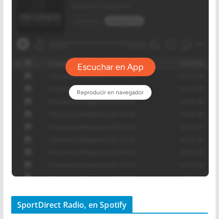
SportDirect Radio, en Spotify