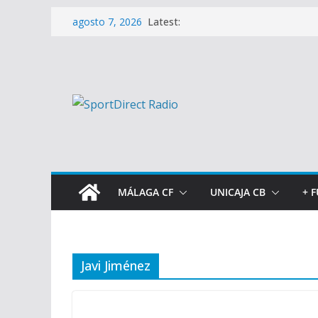
Saltar
Latest:
agosto 7, 2026
al
contenido
MÁLAGA CF
UNICAJA CB
+ 
Javi Jiménez