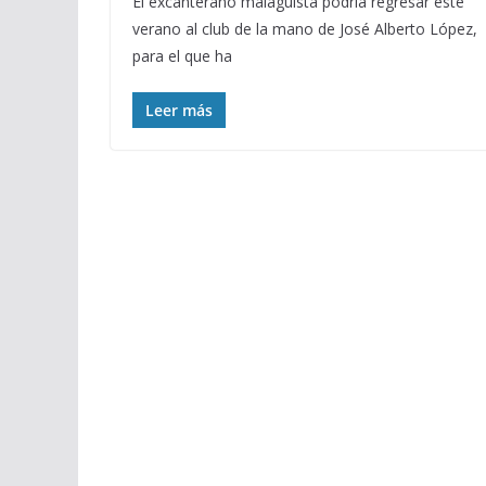
El excanterano malaguista podría regresar este
verano al club de la mano de José Alberto López,
para el que ha
Leer más