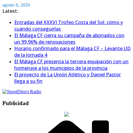
Saltar
agosto 6, 2026
al
Latest:
contenido
Entradas del XXXVI Trofeo Costa del Sol: cómo y
cuándo conseguirlas
El Málaga CF cierra su campaña de abonados con
un 99,96% de renovaciones
Horario confirmado para el Málaga CF – Levante UD
de la Jornada 4
El Málaga CF presenta la tercera equipación con un
homenaje a los municipios de la provincia
El proyecto de La Unión Atlético y Daniel Pastor
llega a su fin
Publicidad