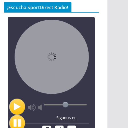
¡Escucha SportDirect Radio!
Síganos en: