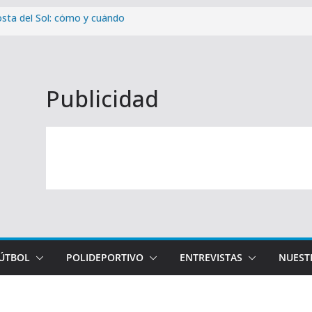
osta del Sol: cómo y cuándo
l Trofeo Virgen de Gracia con
a la pretemporada con victoria
Publicidad
ae en Ceuta (2-1)
ra victoria de la pretemporada
FÚTBOL
POLIDEPORTIVO
ENTREVISTAS
NUEST