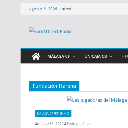
Saltar
Latest:
agosto 6, 2026
al
contenido
MÁLAGA CF
UNICAJA CB
+ 
Fundación Harena
MÁLAGA CF FEMENINO
marzo 31, 2020
Pedro Jiménez