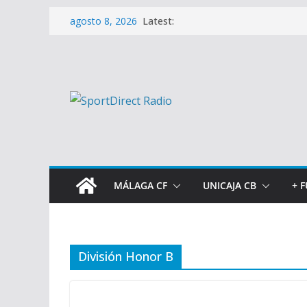
Saltar
Latest:
agosto 8, 2026
al
contenido
MÁLAGA CF
UNICAJA CB
+ 
División Honor B