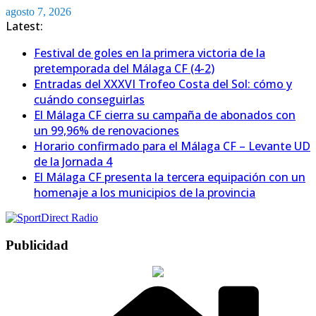
Saltar
agosto 7, 2026
al
Latest:
contenido
Festival de goles en la primera victoria de la
pretemporada del Málaga CF (4-2)
Entradas del XXXVI Trofeo Costa del Sol: cómo y
cuándo conseguirlas
El Málaga CF cierra su campaña de abonados con
un 99,96% de renovaciones
Horario confirmado para el Málaga CF – Levante UD
de la Jornada 4
El Málaga CF presenta la tercera equipación con un
homenaje a los municipios de la provincia
Publicidad