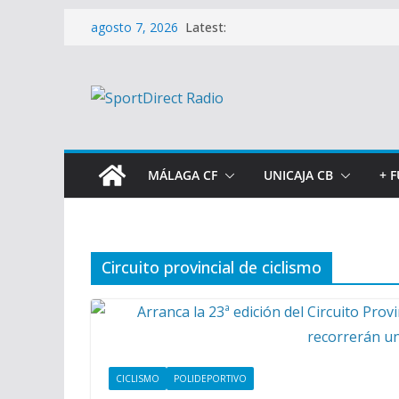
Saltar
Latest:
agosto 7, 2026
al
contenido
MÁLAGA CF
UNICAJA CB
+ 
Circuito provincial de ciclismo
CICLISMO
POLIDEPORTIVO