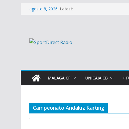
Saltar
Latest:
agosto 8, 2026
al
contenido
MÁLAGA CF
UNICAJA CB
+ 
Campeonato Andaluz Karting