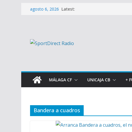
Saltar
Latest:
agosto 6, 2026
al
contenido
MÁLAGA CF
UNICAJA CB
+ 
Bandera a cuadros