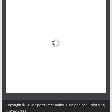
Copyright © 2026
SportDirect Radio
. Funciona con
ColorMag
y
WordPress
.