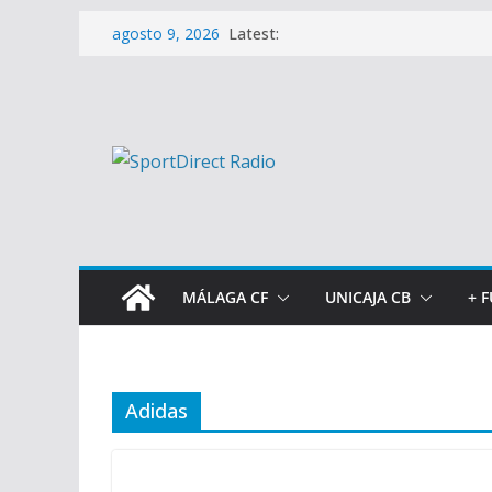
Saltar
Latest:
agosto 9, 2026
al
contenido
MÁLAGA CF
UNICAJA CB
+ 
Adidas