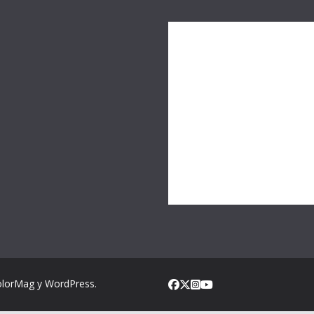
olorMag
y
WordPress
.