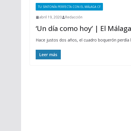
TU SINTONÍA PERFECTA CON EL MÁLAGA CF
abril 19, 2020
Redacción
‘Un día como hoy’ | El Málag
Hace justos dos años, el cuadro boquerón perdía 
Leer más