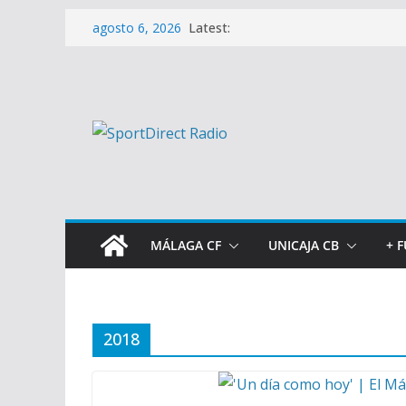
Saltar
Latest:
agosto 6, 2026
al
contenido
MÁLAGA CF
UNICAJA CB
+ 
2018