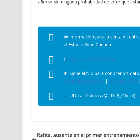
afirmar sin ninguna probabilidad de error que está
🎟️ Información para la venta de entr
el Estadio Gran Canaria.
ℹ️
https://t.co/p12mTX9BiZ
🧵 Sigue el hilo para conocer los dat
#LasPalmasMálaga
|
#TodaUnaIsla
— UD Las Palmas (@UDLP_Oficial)
J
Rafita, ausente en el primer entrenamiento 