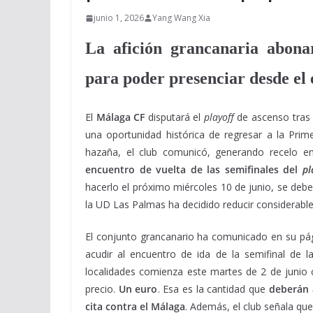
junio 1, 2026
Yang Wang Xia
La afición grancanaria abon
para poder presenciar desde el e
El
Málaga CF
disputará el
playoff
de ascenso tra
una oportunidad histórica de regresar a la Prime
hazaña, el club comunicó, generando recelo en 
encuentro de vuelta de las semifinales del
pl
hacerlo el próximo miércoles 10 de junio, se debe
la UD Las Palmas ha decidido reducir considerabl
El conjunto grancanario ha comunicado en su pág
acudir al encuentro de ida de la semifinal de 
localidades comienza este martes de 2 de junio c
precio.
Un euro
. Esa es la cantidad que
deberán a
cita contra el Málaga
. Además, el club señala que