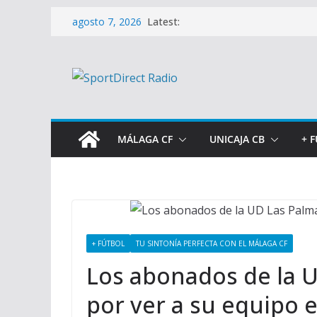
Saltar
Latest:
agosto 7, 2026
al
contenido
MÁLAGA CF
UNICAJA CB
+ 
+ FÚTBOL
TU SINTONÍA PERFECTA CON EL MÁLAGA CF
Los abonados de la 
por ver a su equipo e