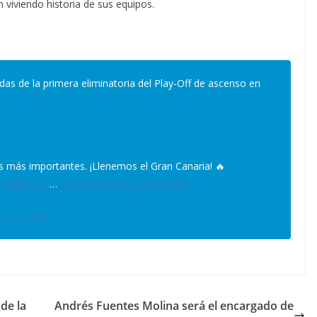
n viviendo historia de sus equipos.
adas de la primera eliminatoria del Play-Off de ascenso en
os más importantes. ¡Llenemos el Gran Canaria! 🔥
|
#PlayOFF
…
pic.twitter.com/67H7yioWeF
une 1, 2026
de la
Andrés Fuentes Molina será el encargado de