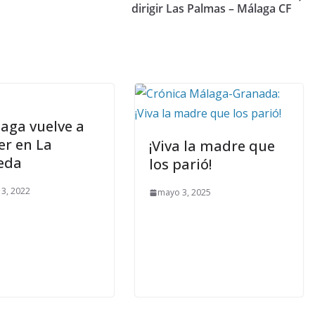
dirigir Las Palmas – Málaga CF
laga vuelve a
er en La
¡Viva la madre que
eda
los parió!
3, 2022
mayo 3, 2025